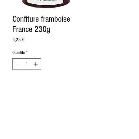
Confiture framboise
France 230g
Prix
5,25 €
Quantité
*
Ajouter au panier
Préparée avec des framboises
françaises gourmandes et savoureuses,
cette confiture vous surprendra par sa
texture fruitée et ses saveurs subtiles.