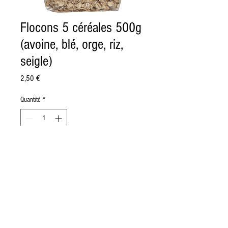
Flocons 5 céréales 500g
(avoine, blé, orge, riz,
seigle)
Prix
2,50 €
Quantité
*
Ajouter au panier
Avoine*, blé*, orge*, riz*, seigle*. *Issu
de l'agriculture biologique.